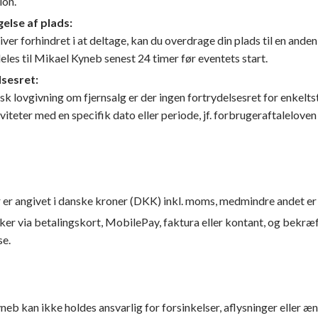
ion.
else af plads:
liver forhindret i at deltage, kan du overdrage din plads til en ande
les til Mikael Kyneb senest 24 timer før eventets start.
lsesret:
nsk lovgivning om fjernsalg er der ingen fortrydelsesret for enkelt
iviteter med en specifik dato eller periode, jf. forbrugeraftaleloven §
r er angivet i danske kroner (DKK) inkl. moms, medmindre andet er 
ker via betalingskort, MobilePay, faktura eller kontant, og bekræ
e.​
eb kan ikke holdes ansvarlig for forsinkelser, aflysninger eller æn