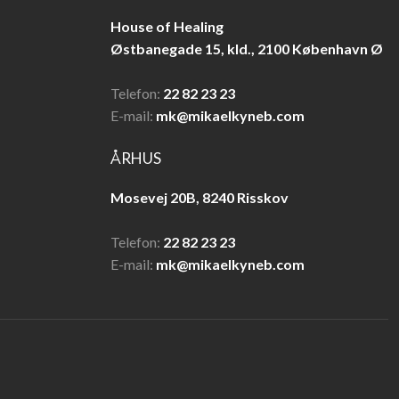
House of Healing
​Østbanegade 15, kld., ​2100 København Ø
Telefon:
22 82 23 23
E-mail:
mk@mikaelkyneb.com
ÅRHUS
Mosevej 20B, ​8240 Risskov
Telefon:
22 82 23 23
E-mail:
mk@mikaelkyneb.com