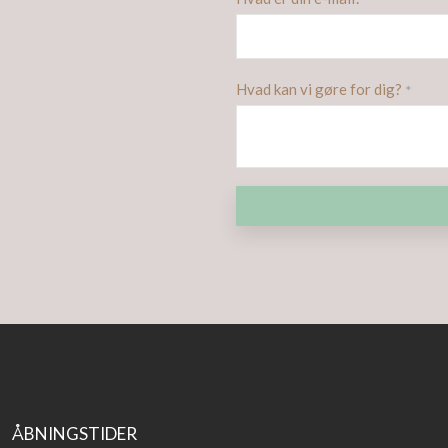
*
Hvad kan vi gøre for dig?
*
ÅBNINGSTIDER​