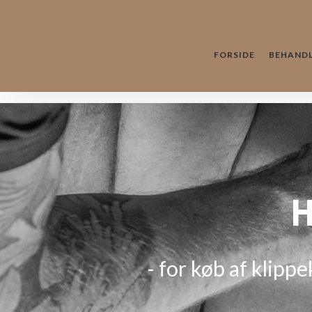
FORSIDE
BEHANDL
H
- for køb af klipp