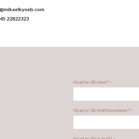
@mikaelkyneb.com
45 22822323​
Hvad er dit navn?
*
Hvad er dit telefonnummer?
*
Hvad er din e-mail?