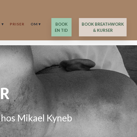
 ▾
PRISER
OM ▾
​BOOK
BOOK BREATHWORK
EN TID
& KURSER
ER
ts hos Mikael Kyneb