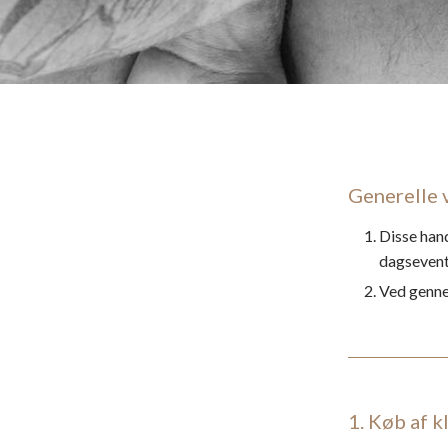
Generelle v
Disse hand
dagsevent
Ved gennem
1. Køb af k