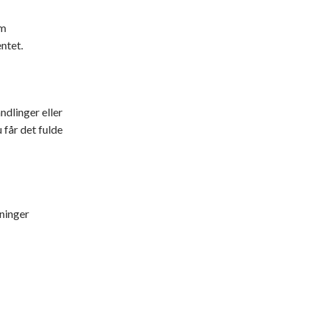
om
ntet.
ndlinger eller
u får det fulde
ninger