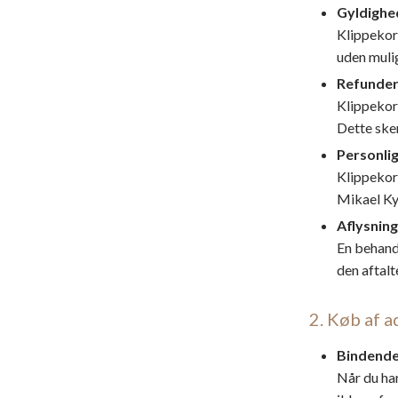
Gyldighe
Klippekor
uden mulig
Refunder
Klippekort
Dette sker
Personlig
Klippekor
Mikael Ky
Aflysning
En behandl
den aftalt
2. Køb af a
Bindende 
​Når du ha