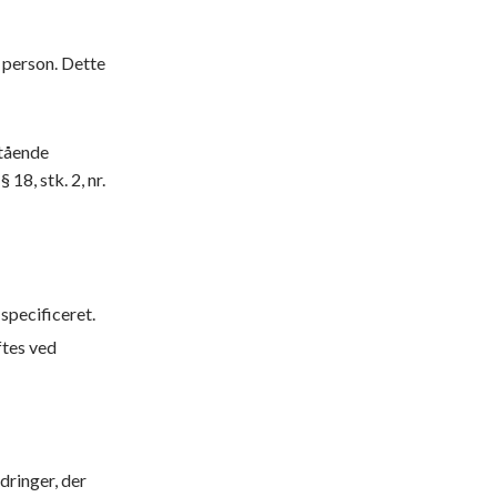
n person. Dette
stående
 18, stk. 2, nr.
specificeret.
ftes ved
dringer, der