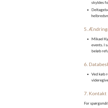
skyldes f
Deltagelse
helbredsm
5. Ændring
Mikael Kyn
events. I 
beløb ref
6. Databes
Ved køb r
videregive
7. Kontakt
For spørgsmål 