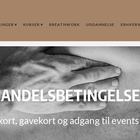
INGER ▾
KURSER ▾
BREATHWORK
UDDANNELSE
ERHVERV
ANDELSBETINGELS
ekort, gavekort og adgang til even