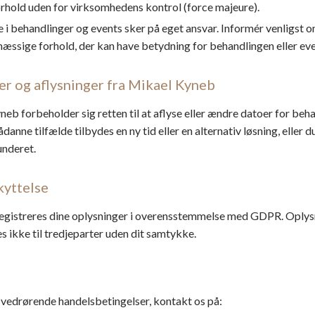
orhold uden for virksomhedens kontrol (force majeure).
 i behandlinger og events sker på eget ansvar. Informér venligst 
æssige forhold, der kan have betydning for behandlingen eller eve
er og aflysninger fra Mikael Kyneb
eb forbeholder sig retten til at aflyse eller ændre datoer for beha
sådanne tilfælde tilbydes en ny tid eller en alternativ løsning, eller d
underet.
kyttelse
egistreres dine oplysninger i overensstemmelse med GDPR. Oplys
s ikke til tredjeparter uden dit samtykke.
vedrørende handelsbetingelser, kontakt os på: