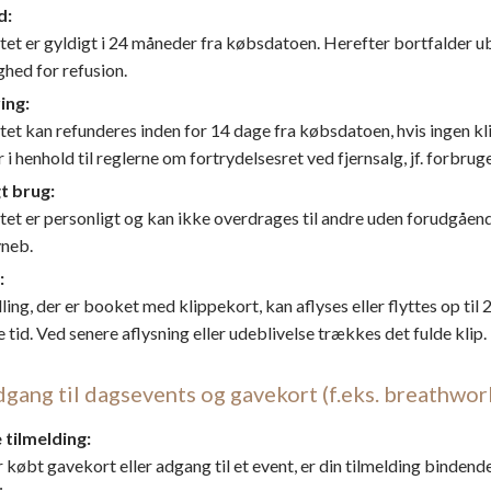
d:
tet er gyldigt i 24 måneder fra købsdatoen. Herefter bortfalder u
hed for refusion.
ing:
et kan refunderes inden for 14 dage fra købsdatoen, hvis ingen kli
 i henhold til reglerne om fortrydelsesret ved fjernsalg, jf. forbrug
t brug:
tet er personligt og kan ikke overdrages til andre uden forudgåen
neb.
:
ing, der er booket med klippekort, kan aflyses eller flyttes op til 
e tid. Ved senere aflysning eller udeblivelse trækkes det fulde klip.
dgang til dagsevents og gavekort (f.eks. breathwor
tilmelding:
r købt gavekort eller adgang til et event, er din tilmelding bindend