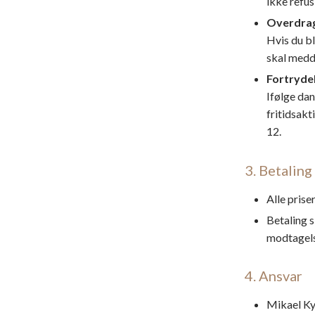
ikke refus
Overdrag
​Hvis du b
skal medde
Fortryde
​Ifølge da
fritidsakt
12.
3. Betaling
Alle prise
Betaling s
modtagels
4. Ansvar
Mikael Kyn