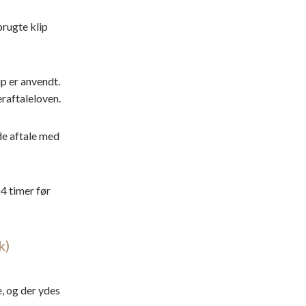
brugte klip
p er anvendt.
eraftaleloven.
de aftale med
24 timer før
k)
e, og der ydes