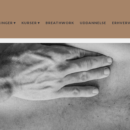
INGER ▾
KURSER ▾
BREATHWORK
UDDANNELSE
ERHVERV