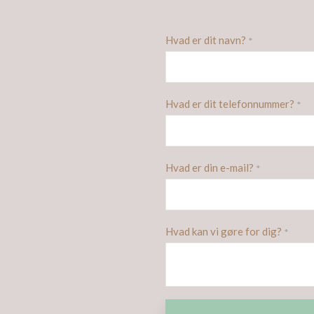
Hvad er dit navn?
*
Hvad er dit telefonnummer?
*
Hvad er din e-mail?
*
Hvad kan vi gøre for dig?
*