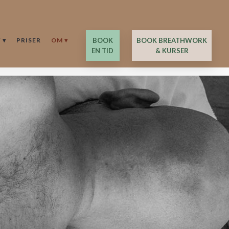
 ▾
PRISER
OM ▾
​BOOK
BOOK BREATHWORK
EN TID
& KURSER