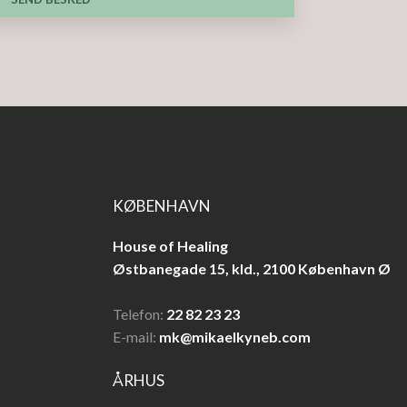
KØBENHAVN
House of Healing
​Østbanegade 15, kld., ​2100 København Ø
Telefon:
22 82 23 23
E-mail:
mk@mikaelkyneb.com
ÅRHUS